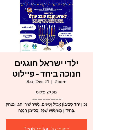
ילדי ישראל חוגגים
חנוכה ביחד - פיילוט
Sat, Dec 21
  |  
Zoom
מפגש פילוט
___________
נָכִין יַחַד סְבִיבוֹן אָכִיל וְטָעִים, נָשִׁיר שִׁירֵי חַג, וְנִצְחַק
Registration is closed