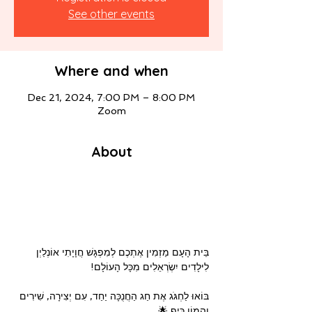
See other events
Where and when
Dec 21, 2024, 7:00 PM – 8:00 PM
Zoom
About
בֵּית הָעָם מַזְמִין אֶתְכֶם לְמִפְגָּשׁ חֲוָיָתִי אוֹנְלַיְן 
לִילָדִים יִשְׂרְאֵלִים מִכָּל הָעוֹלָם!
בּוֹאוּ לַחְגֹּג אֶת חַג הַחֲנֻכָּה יַחַד, עִם יְצִירָה, שִׁירִים 
וַהֲמוֹן כֵּיף 🌟